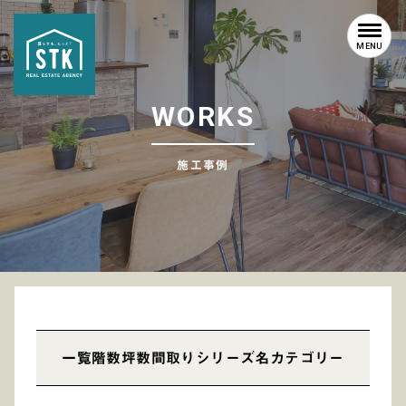
MENU
W
O
R
K
S
施工事例
一覧
階数
坪数
間取り
シリーズ名
カテゴリー