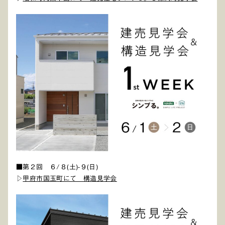
■第２回 ６/８(土)-９(日)
▷
甲府市国玉町にて 構造見学会