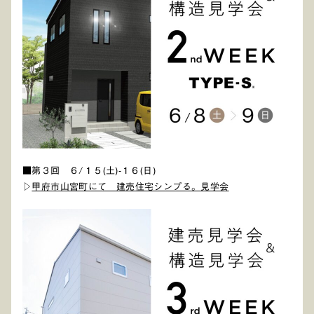
■第３回 ６/１５(土)-１６(日)
▷
甲府市山宮町にて 建売住宅シンプる。見学会