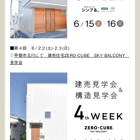
■第４回 ６/２２(土)-２３(日)
▷
甲斐市玉川にて 建売住宅ZERO-CUBE SKY BALCONY
見学会