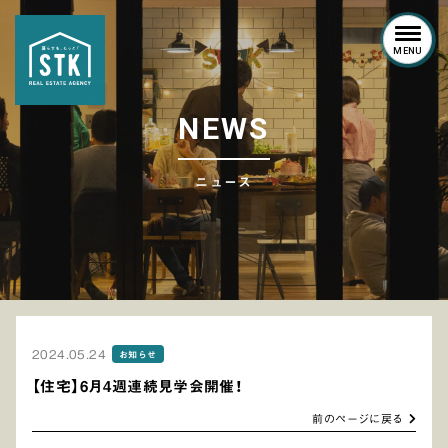
MENU
N
E
W
S
ニュース
2024.05.24
お知らせ
【住宅】6月4週連続見学会開催！
前のページに戻る