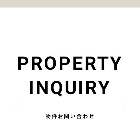
P
R
O
P
E
R
T
Y
I
N
Q
U
I
R
Y
物件お問い合わせ