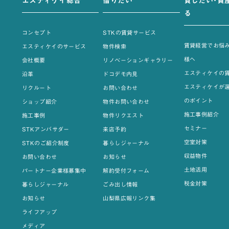
エスティケイ総合
借りたい
貸したい・資
る
コンセプト
STKの賃貸サービス
賃貸経営でお悩
エスティケイのサービス
物件検索
様へ
会社概要
リノベーションギャラリー
エスティケイの
沿革
ドコデモ内見
エスティケイが
リクルート
お問い合わせ
のポイント
ショップ紹介
物件お問い合わせ
施工事例紹介
施工事例
物件リクエスト
セミナー
STKアンバサダー
来店予約
空室対策
STKのご紹介制度
暮らしジャーナル
収益物件
お問い合わせ
お知らせ
土地活用
パートナー企業様募集中
解約受付フォーム
税金対策
暮らしジャーナル
ごみ出し情報
お知らせ
山梨県広報リンク集
ライフアップ
メディア