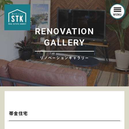
MENU
R
E
N
O
V
A
T
I
O
N
G
A
L
L
E
R
Y
リノベーションギャラリー
帯金住宅