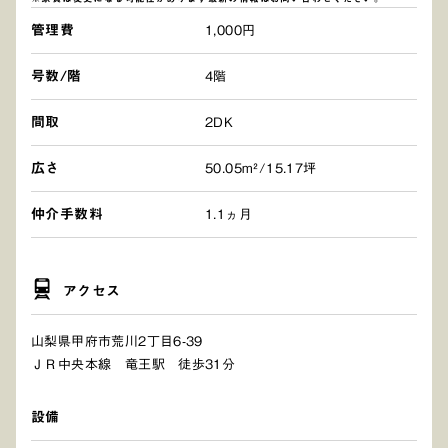
管理費
1,000円
号数/階
4階
間取
2DK
広さ
50.05m²/15.17坪
仲介手数料
1.1ヵ月
アクセス
山梨県甲府市荒川2丁目6-39
ＪＲ中央本線 竜王駅 徒歩31分
設備