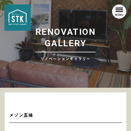
MENU
R
E
N
O
V
A
T
I
O
N
G
A
L
L
E
R
Y
リノベーションギャラリー
メゾン五味